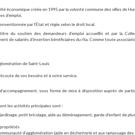
tivité économique créée en 1995 par la volonté commune des villes de H
es d’emploi.
onventionnée par l’État et régie selon le droit local.
tre du soutien des demandeurs d’emploi accueillis et par la Collec
t de salariés d’insertion bénéficiaires du rSa. Comme toute associatio
glomération de Saint-Louis
écoute de vos besoins et à votre service.
l d’accompagnement, sous forme de mise à disposition auprès de particu
ont les activités principales sont :
 jardinage, petit bricolage, aide au déménagement, garde d’enfant de plu
opropriétés
a Communauté d’agglomération (aide en déchetterie et aux ramassage de