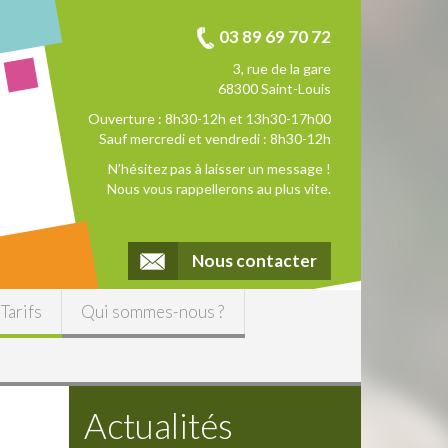
03 89 69 70 72
3, rue de la gare
68300 Saint-Louis
Ouverture : 8h30-12h et 13h30-17h00
Sauf mercredi et vendredi : 8h30-12h
N’hésitez pas à laisser un message !
Nous vous rappellerons au plus vite.
Nous contacter
Tarifs
Qui sommes-nous ?
Actualités